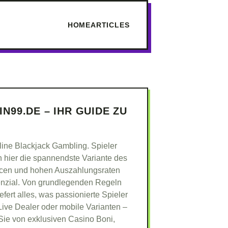
HOME
ARTICLES
99.DE – IHR GUIDE ZU
line Blackjack Gambling. Spieler
 hier die spannendste Variante des
ancen und hohen Auszahlungsraten
enzial. Von grundlegenden Regeln
efert alles, was passionierte Spieler
Live Dealer oder mobile Varianten –
en Sie von exklusiven Casino Boni,