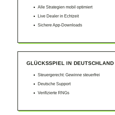
Alle Strategien mobil optimiert
Live Dealer in Echtzeit
Sichere App-Downloads
GLÜCKSSPIEL IN DEUTSCHLAND
Steuergerecht: Gewinne steuerfrei
Deutsche Support
Verifizierte RNGs