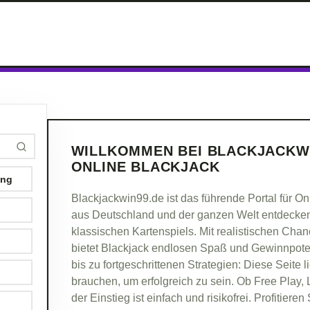
WILLKOMMEN BEI BLACKJACKWIN
ONLINE BLACKJACK
ung
Blackjackwin99.de ist das führende Portal für On
aus Deutschland und der ganzen Welt entdecken
klassischen Kartenspiels. Mit realistischen Ch
bietet Blackjack endlosen Spaß und Gewinnpot
bis zu fortgeschrittenen Strategien: Diese Seite li
brauchen, um erfolgreich zu sein. Ob Free Play, 
der Einstieg ist einfach und risikofrei. Profitier